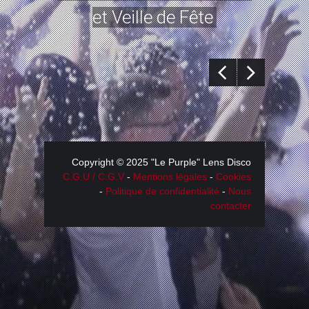
et Veille de Fête
Copyright © 2025 "Le Purple" Lens Disco
C.G.U / C.G.V
-
Mentions légales
-
Cookies
-
Politique de confidentialité
-
Nous
contacter